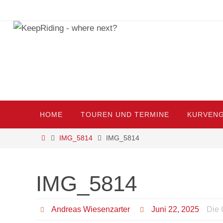
Zum
Inhalt
springen
Zum
HOME
TOUREN UND TERMINE
KURVENG
Inhalt
springen
Start
IMG_5814
IMG_5814
IMG_5814
Andreas Wiesenzarter
Juni 22, 2025
Die 