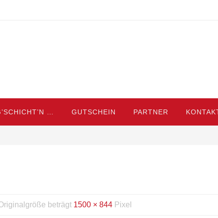
’SCHICHT’N …
GUTSCHEIN
PARTNER
KONTAK
Originalgröße beträgt
1500 × 844
Pixel