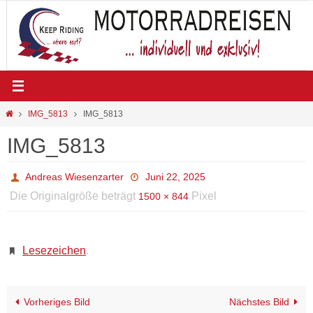
Zum
Inhalt
springen
Start
IMG_5813
IMG_5813
IMG_5813
Andreas Wiesenzarter
Juni 22, 2025
Die Originalgröße beträgt
Pixel
1500 × 844
Lesezeichen
.
Vorheriges Bild
Nächstes Bild