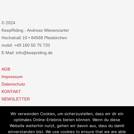
© 2024
KeepRiding - Andreas Wiesenzarter
Hochstraß 10 • 84568 Pleiskirchen
mobil: +49 160 50 75 720
E-Mail: info@keepriding.de
AGB
Impressum
Datenschutz
KONTAKT
NEWSLETTER
Wir verwenden Cookies, um sicherzustellen, dass wir dir ein
optimales Online-Erlebnis bieten können. Wenn du diese
Website weiterhin nutzt, gehen wir davon aus, dass du damit
einverstanden bist. We use cookies to ensure that we are able