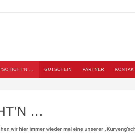
’SCHICHT’N …
GUTSCHEIN
PARTNER
KONTAK
HT’N …
hen wir hier immer wieder mal eine unserer „Kurveng’sc