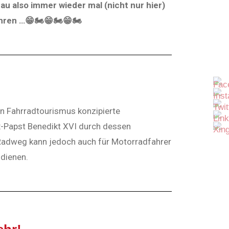
hau also immer wieder mal (nicht nur hier)
hren …
😁🏍
😁🏍
😁🏍
en Fahrradtourismus konzipierte
x-Papst Benedikt XVI durch dessen
 Radweg kann jedoch auch für Motorradfahrer
 dienen.