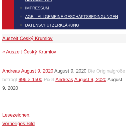
IMPRESSUM
AGB – ALLGEMEINE GESCHÄFTSBEDINGUNGEN
DATENSCHUTZERKLÄRUNG
Start
Auszeit Český Krumlov
« Auszeit Český Krumlov
Andreas
August 9, 2020
August 9, 2020
Die Originalgröße
beträgt
996 × 1500
Pixel
Andreas
August 9, 2020
August
9, 2020
Lesezeichen
.
Vorheriges Bild