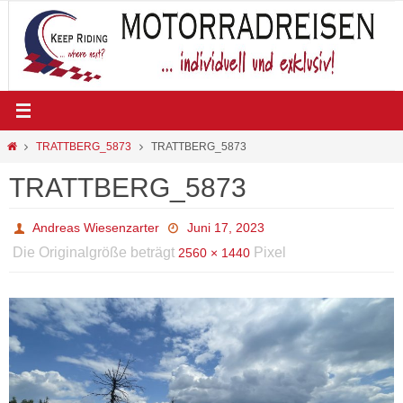
Zum
Inhalt
springen
Start
TRATTBERG_5873
TRATTBERG_5873
TRATTBERG_5873
Andreas Wiesenzarter
Juni 17, 2023
Die Originalgröße beträgt
Pixel
2560 × 1440