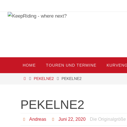
Zum
Inhalt
springen
Zum
HOME
TOUREN UND TERMINE
KURVENG
Inhalt
springen
Start
PEKELNE2
PEKELNE2
PEKELNE2
Andreas
Juni 22, 2020
Die Originalgröße