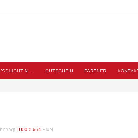
’SCHICHT’N …
GUTSCHEIN
PARTNER
KONTAK
 beträgt
1000 × 664
Pixel