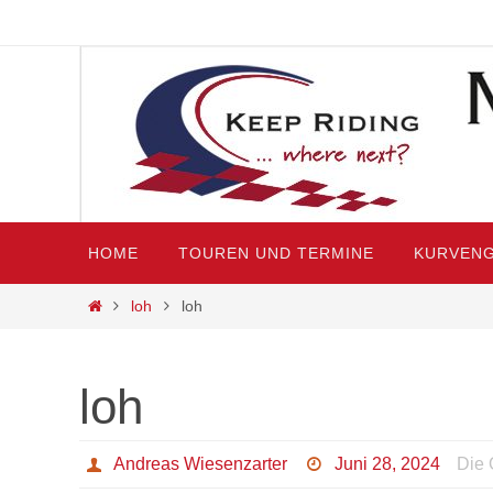
Zum
Inhalt
springen
Zum
HOME
TOUREN UND TERMINE
KURVENG
Inhalt
springen
Start
loh
loh
loh
Andreas Wiesenzarter
Juni 28, 2024
Die 