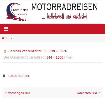
Zum
Inhalt
springen
Start
Andreas Wiesenzarter
Juni 6, 2026
Die Originalgröße beträgt
Pixel
844 × 1500
Lesezeichen
.
Vorheriges Bild
Nächstes Bild