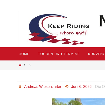
Zum
Inhalt
springen
Zum
HOME
TOUREN UND TERMINE
KURVENG
Inhalt
springen
Start
Andreas Wiesenzarter
Juni 6, 2026
Die O