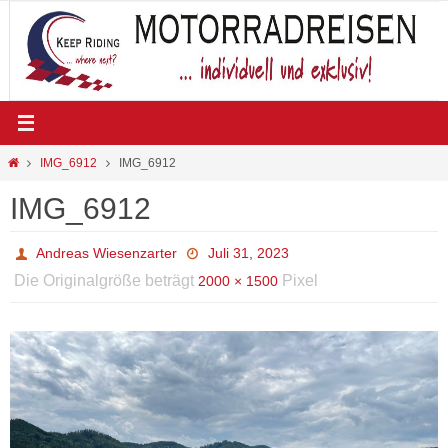
Zum
Inhalt
springen
Start
IMG_6912
IMG_6912
IMG_6912
Andreas Wiesenzarter
Juli 31, 2023
Die Originalgröße beträgt
Pixel
2000 × 1500