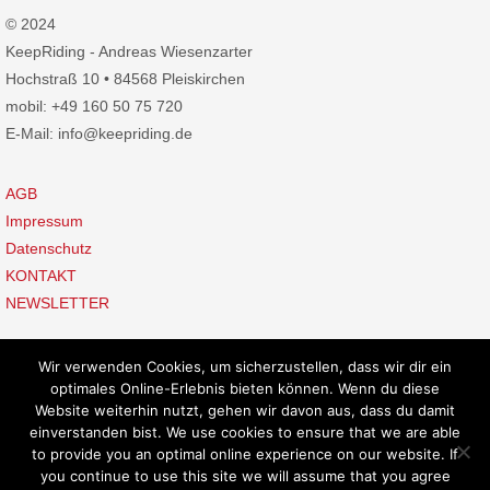
© 2024
KeepRiding - Andreas Wiesenzarter
Hochstraß 10 • 84568 Pleiskirchen
mobil: +49 160 50 75 720
E-Mail: info@keepriding.de
AGB
Impressum
Datenschutz
KONTAKT
NEWSLETTER
Wir verwenden Cookies, um sicherzustellen, dass wir dir ein
optimales Online-Erlebnis bieten können. Wenn du diese
Website weiterhin nutzt, gehen wir davon aus, dass du damit
einverstanden bist. We use cookies to ensure that we are able
to provide you an optimal online experience on our website. If
Präsentiert von
Nirvana
&
WordPress.
you continue to use this site we will assume that you agree