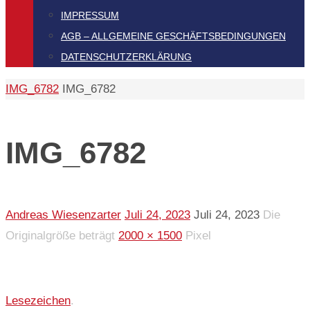
IMPRESSUM
AGB – ALLGEMEINE GESCHÄFTSBEDINGUNGEN
DATENSCHUTZERKLÄRUNG
Start
IMG_6782
IMG_6782
IMG_6782
Andreas Wiesenzarter
Juli 24, 2023
Juli 24, 2023
Die
Originalgröße beträgt
2000 × 1500
Pixel
Lesezeichen
.