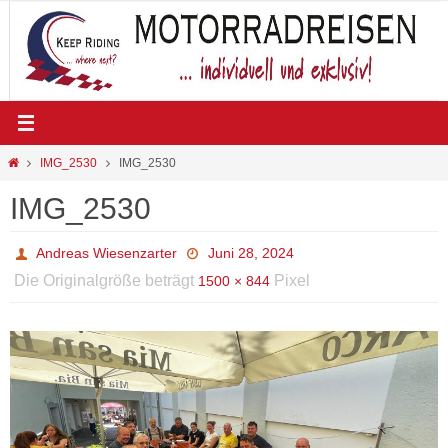
Zum
Inhalt
springen
Start
IMG_2530
IMG_2530
IMG_2530
Andreas Wiesenzarter
Juni 28, 2024
Die Originalgröße beträgt
Pixel
1500 × 844