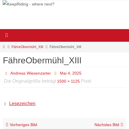
Zum
Inhalt
springen
Start
FähreObermühl_XIII
FähreObermühl_XIII
FähreObermühl_XIII
Andreas Wiesenzarter
Mai 4, 2025
Die Originalgröße beträgt
Pixel
1500 × 1125
Lesezeichen
.
Vorheriges Bild
Nächstes Bild