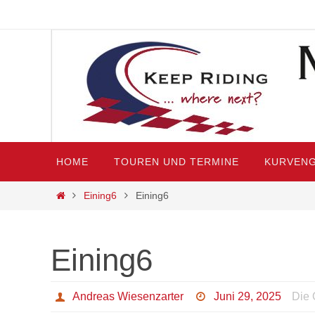
Zum
Inhalt
springen
Zum
HOME
TOUREN UND TERMINE
KURVENG
Inhalt
springen
Start
Eining6
Eining6
Eining6
Andreas Wiesenzarter
Juni 29, 2025
Die 