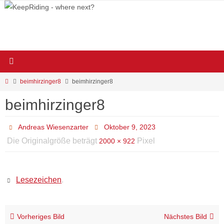
Zum
Inhalt
springen
Start
beimhirzinger8
beimhirzinger8
beimhirzinger8
Andreas Wiesenzarter
Oktober 9, 2023
Die Originalgröße beträgt
Pixel
2000 × 922
Lesezeichen
.
Vorheriges Bild
Nächstes Bild