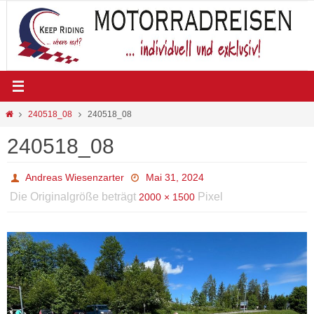
Zum
Inhalt
springen
Start
240518_08
240518_08
240518_08
Andreas Wiesenzarter
Mai 31, 2024
Die Originalgröße beträgt
Pixel
2000 × 1500