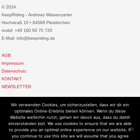
© 2024
KeepRiding - Andreas Wiesenzarter
Hochstraß 10 • 84568 Pleiskirchen
mobil: +49 160 50 75 720
E-Mail: info@keepriding.de
AGB
Impressum
Datenschutz
KONTAKT
NEWSLETTER
Wir verwenden Cookies, um sicherzustellen, dass wir dir ein
optimales Online-Erlebnis bieten können. Wenn du diese
Website weiterhin nutzt, gehen wir davon aus, dass du damit
einverstanden bist. We use cookies to ensure that we are able
to provide you an optimal online experience on our website. If
Präsentiert von
Nirvana
&
WordPress.
you continue to use this site we will assume that you agree