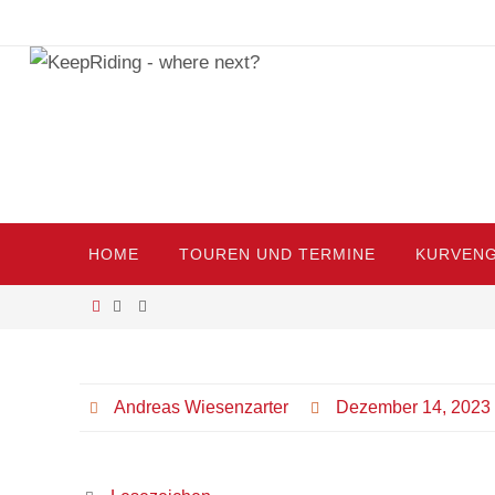
Zum
Inhalt
springen
Zum
HOME
TOUREN UND TERMINE
KURVENG
Inhalt
springen
Start
Andreas Wiesenzarter
Dezember 14, 2023