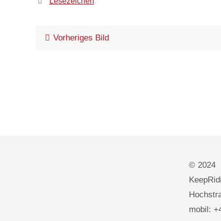
Lesezeichen
.
Vorheriges Bild
© 2024
KeepRidi
Hochstra
mobil: +