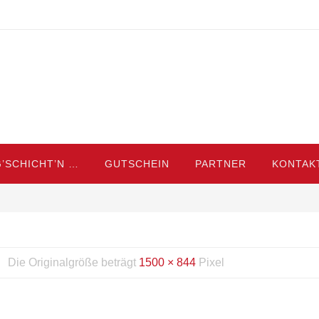
’SCHICHT’N …
GUTSCHEIN
PARTNER
KONTAK
Die Originalgröße beträgt
1500 × 844
Pixel