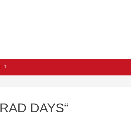
T
RRAD DAYS“