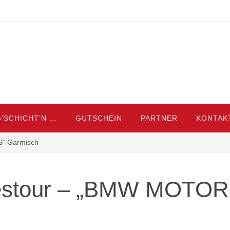
’SCHICHT’N …
GUTSCHEIN
PARTNER
KONTAK
“ Garmisch
stour – „BMW MOTO